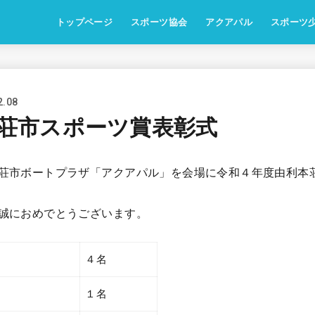
トップページ
スポーツ協会
アクアパル
スポーツ
2.08
本荘市スポーツ賞表彰式
荘市ボートプラザ「アクアパル」を会場に令和４年度由利本
誠におめでとうございます。
４名
１名