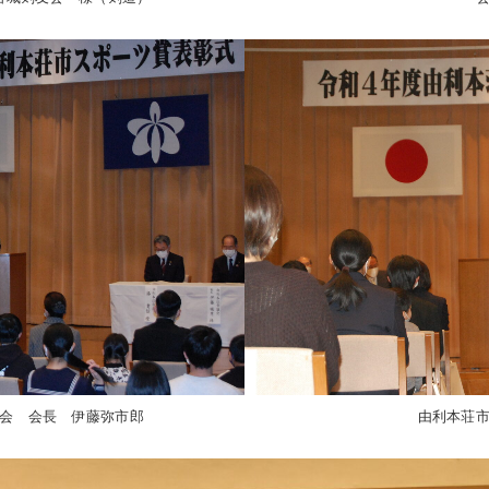
協会 会長 伊藤弥市郎
由利本荘