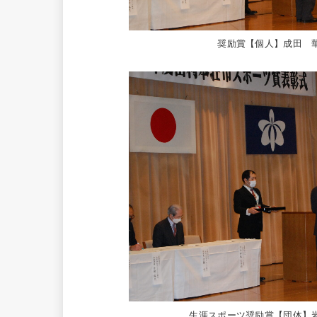
奨励賞【個人】成田 
生涯スポーツ奨励賞【団体】