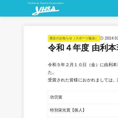
Yurihonjo Sports Association
2024.0
過去のお知らせ（スポーツ協会）
令和４年度 由利
令和５年２月１０日（金）に由利本
た。
受賞された皆様におかれましては、
功労賞
特別栄光賞【個人】