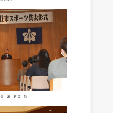
市長 湊 貴信 様