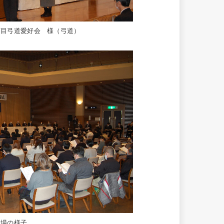
西目弓道愛好会 様（弓道）
会場の様子