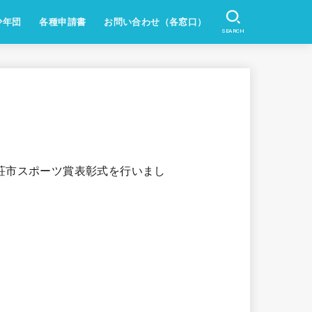
少年団
各種申請書
お問い合わせ（各窓口）
SEARCH
荘市スポーツ賞表彰式を行いまし