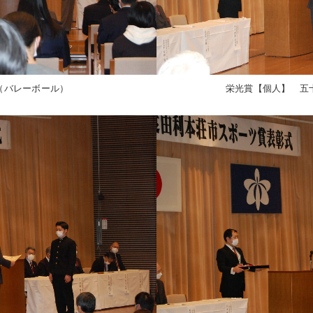
（バレーボール）
栄光賞【個人】 五