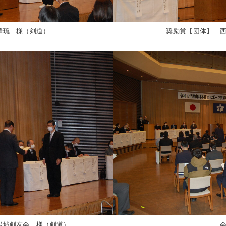
華琉 様（剣道）
奨励賞【団体】 
岩城剣友会 様（剣道）