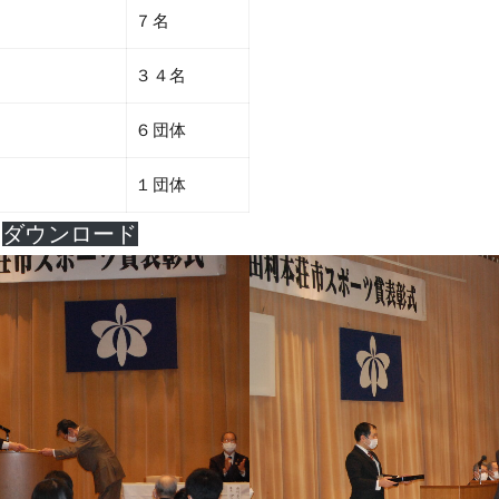
７名
３４名
６団体
１団体
ダウンロード