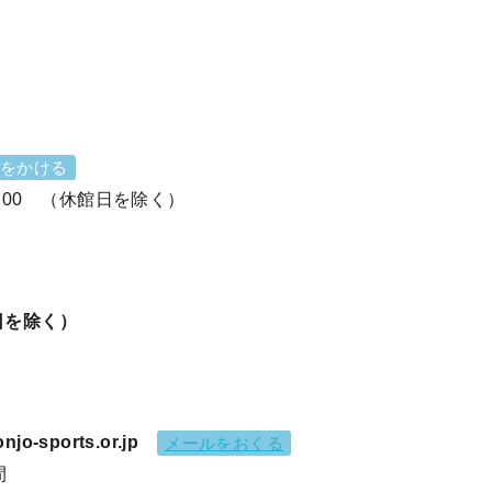
をかける
 （休館日を除く）
日を除く）
-sports.or.jp
メールをおくる
間