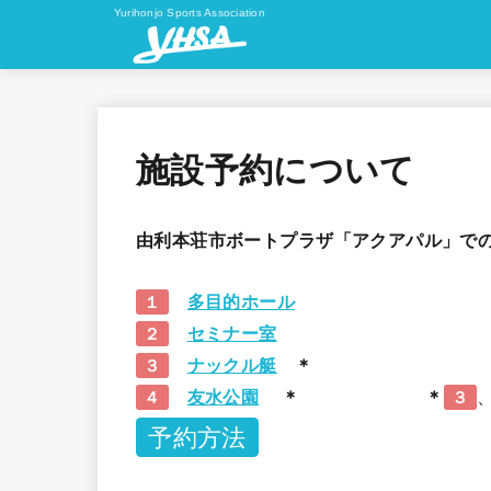
Yurihonjo Sports Association
施設予約について
由利本荘市ボートプラザ「アクアパル」で
多目的ホール
１
セミナー室
２
ナックル艇
＊
３
友水公園
＊
＊
４
３
予約方法