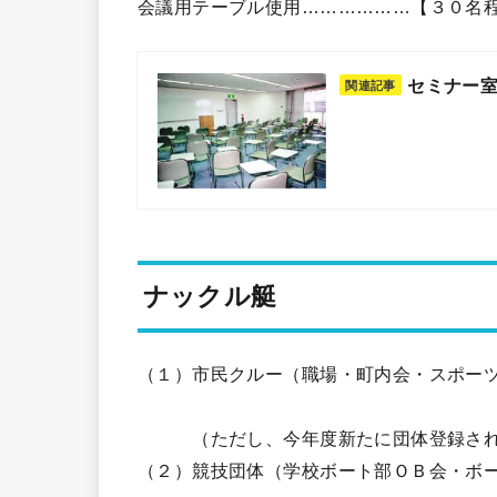
会議用テーブル使用………………【３
セミナー
関連記事
ナックル艇
（１）市民クルー（職場・町内会・スポー
（ただし、今年度新たに団体登録される
（２）競技団体（学校ボート部ＯＢ会・ボ