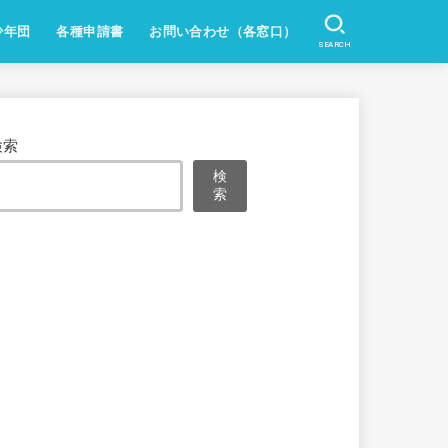
少年団
各種申請書
お問い合わせ（各窓口）
SEARCH
検索
検
索