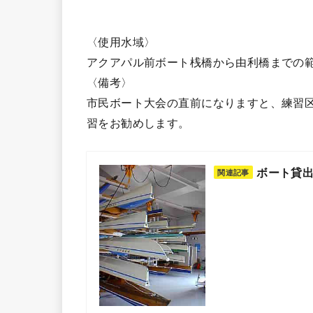
〈使用水域〉
アクアパル前ボート桟橋から由利橋までの
〈備考〉
市民ボート大会の直前になりますと、練習区
習をお勧めします。
ボート貸
関連記事