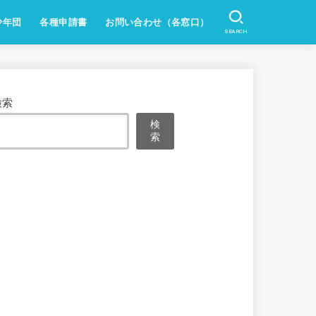
少年団
各種申請書
お問い合わせ（各窓口）
SEARCH
検索
検
索