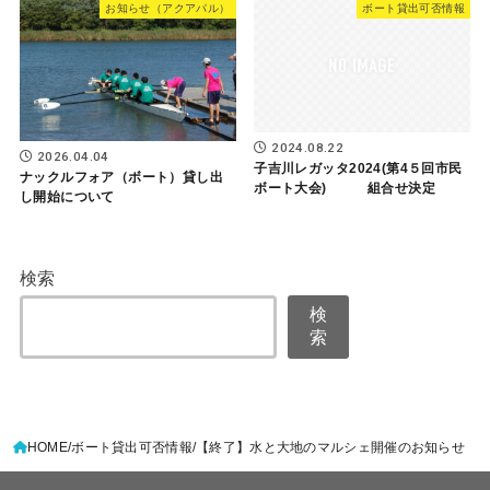
お知らせ（アクアパル）
ボート貸出可否情報
2024.08.22
2026.04.04
子吉川レガッタ2024(第4５回市民
ナックルフォア（ボート）貸し出
ボート大会) 組合せ決定
し開始について
検索
検
索
HOME
ボート貸出可否情報
【終了】水と大地のマルシェ開催のお知らせ