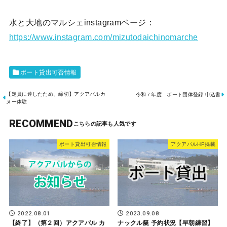
水と大地のマルシェinstagramページ：
https://www.instagram.com/mizutodaichinomarche
ボート貸出可否情報
【定員に達したため、締切】アクアパルカ
令和７年度 ボート団体登録 申込書
ヌー体験
RECOMMEND
ボート貸出可否情報
アクアパルHP掲載
2022.08.01
2023.09.08
【終了】（第２回）アクアパル カ
ナックル艇 予約状況【早朝練習】