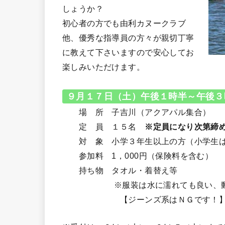
しょうか？
初心者の方でも由利カヌークラブ
他、優秀な指導員の方々が親切丁寧
に教えて下さいますので安心してお
楽しみいただけます。
９月１７日（土）午後１時半～午後３
場 所 子吉川（アクアパル集合）
定 員 １５名
※定員になり次第締
対 象 小学３年生以上の方（小学生は
参加料 1，000円（保険料を含む）
持ち物 タオル・着替え等
※服装は水に濡れても良い、動き
【ジーンズ系はＮＧです！