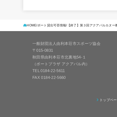
HOME
ボート貸出可否情報
【終了】第３回アクアパルカヌー
一般財団法人由利本荘市スポーツ協会
〒015-0831
秋田県由利本荘市北裏地54-１
（ボートプラザ アクアパル内）
TEL 0184-22-5611
FAX 0184-22-5660
トップペー