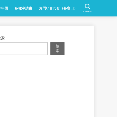
少年団
各種申請書
お問い合わせ（各窓口）
SEARCH
検索
検
索