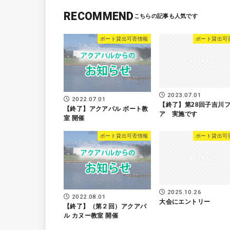
RECOMMEND
ボート貸出可否情報
ボート貸出可
2023.07.01
2022.07.01
【終了】第28回子吉川
【終了】アクアパル ボート教
ア 実施です
室 開催
ボート貸出可否情報
ボート貸出可
2025.10.26
2022.08.01
大会にエントリー
【終了】（第２回）アクアパ
ル カヌー教室 開催