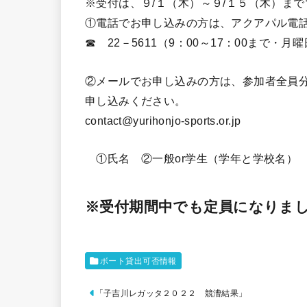
※受付は、９/１（木）～９/１５（木）ま
①電話でお申し込みの方は、アク
☎ 22－5611（9：00～17：00まで・
②メールでお申し込みの方は、参加者全員
申し込み
contact@yurihonjo-sports.or.jp
①氏名 ②一般or学生（学年と学校名）
※受付期間中でも定員になりま
ボート貸出可否情報
「子吉川レガッタ２０２２ 競漕結果」