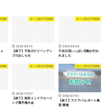
否情報
ボート貸出可否情報
ボート貸出可否情報
2025.04.15
2023.06.03
フェ
【終了】子吉川クリーンアッ
子吉川花いっぱい活動が行わ
プのおしらせ
れました
否情報
ボート貸出可否情報
ボート貸出可否情報
2024.10.07
2022.07.01
【終了】秋田インドアローイ
【終了】アクアパル ボート教
ング選手権大会
室 開催