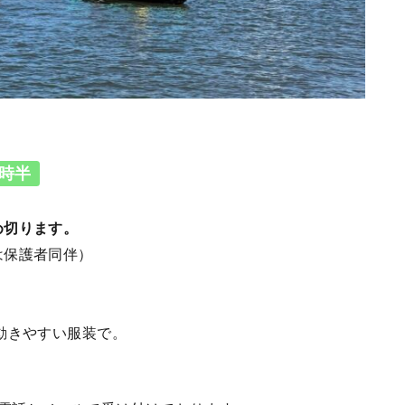
時半
め切ります。
保護者同伴）
やすい服装で。
】