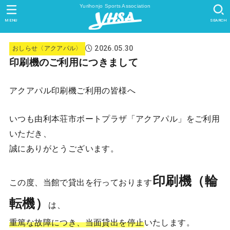
Yurihonjo Sports Association
MENU
SEARCH
2026.05.30
おしらせ〈アクアパル〉
印刷機のご利用につきまして
アクアパル印刷機ご利用の皆様へ
いつも由利本荘市ボートプラザ「アクアパル」をご利用
いただき、
誠にありがとうございます。
印刷機（輪
この度、当館で貸出を行っております
転機）
は、
重篤な故障につき、当面貸出を停止
いたします。