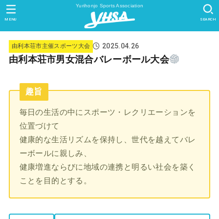
Yurihonjo Sports Association
MENU
SEARCH
2025.04.26
由利本荘市主催スポーツ大会
由利本荘市男女混合バレーボール大会
趣旨
毎日の生活の中にスポーツ・レクリエーションを
位置づけて
健康的な生活リズムを保持し、世代を越えてバレ
ーボールに親しみ、
健康増進ならびに地域の連携と明るい社会を築く
ことを目的とする。