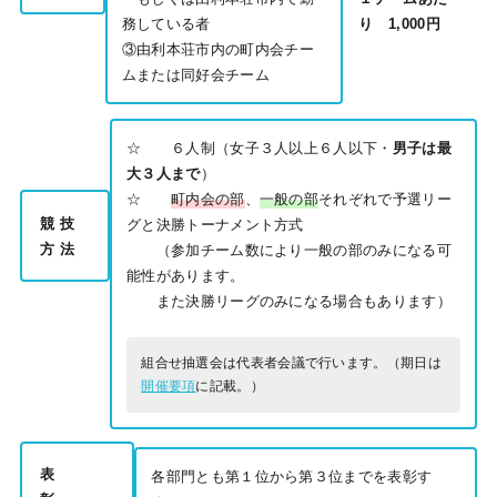
務している者
り
1,000円
③由利本荘市内の町内会チー
ムまたは同好会チーム
☆ ６人制（女子３人以上６人以下・
男子は最
大３人まで
）
☆
町内会の部
、
一般の部
それぞれで予選リー
競 技
グと決勝トーナメント方式
方 法
（参加チーム数により一般の部のみになる可
能性があります。
また決勝リーグのみになる場合もあります）
組合せ抽選会は代表者会議で行います。（期日は
開催要項
に記載。）
表
各部門とも第１位から第３位までを表彰す