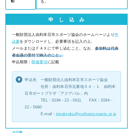
彰
る。
申 し 込 み
一般財団法人由利本荘市スポーツ協会のホームページより
申
込書
をダウンロードし、必要事項を記入の上、
メールまたはＦＡＸにて申し込むこと。なお、
参加料は代表
者会議の受付で納入のこと。
申込期限：
開催要項
に記載
申込先 一般財団法人由利本荘市スポーツ協会
住所：由利本荘市北裏地５４－１ 由利本
荘市ボートプラザ「アクアパル」内
TEL：0184－22－5611 FAX：0184－
22－5660
E-mail：
jimukyoku@yurihonjo-sports.or.jp
その他