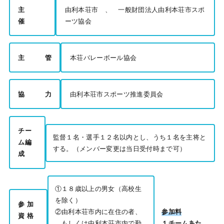
主
由利本荘市 、 一般財団法人由利本荘市スポ
催
ーツ協会
主 管
本荘バレーボール協会
協 力
由利本荘市スポーツ推進委員会
チー
監督１名・選手１２名以内とし、うち１名を主将と
ム編
する。（メンバー変更は当日受付時まで可）
成
①１８歳以上の男女（高校生
を除く）
参 加
②由利本荘市内に在住の者、
参加料
資 格
もしくは由利本荘市内で勤
１チームあた