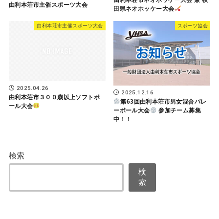
由利本荘市ネオホッケー大会 兼 秋
由利本荘市主催スポーツ大会
田県ネオホッケー大会
由利本荘市主催スポーツ大会
スポーツ協会
2025.04.26
2025.12.16
由利本荘市３００歳以上ソフトボ
第63回由利本荘市男女混合バレ
ール大会
ーボール大会
参加チーム募集
中！！
検索
検
索