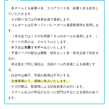
・各チームとも線審４名、スコアラー２名、副審１名を担当し
ていただきます。
その割り当ては代表者会議で連絡します。
・ゴムボールは日本ソフトバレーボール連盟推薦球を使用しま
す。
（本大会ではミカサ社周囲７８㎝のボールを使用します。）
・ネットの高さは、２ｍ１５㎝とします。
・本大会は
先着１６チーム
といたします。
・予選リーグの順位は勝数・得失セット差・得失点差で決定す
るが、
得点差まで同じ場合は、当該チーム代表者による抽選とす
る。
・試合中は帽子、手袋の着用は不可とする。
・
主催者側にて、保険に加入いたします。
・ケガの際は、救護係による応急処置のみ行います。
・２チーム以上の申込がなかった部門は中止になる場合があり
ます。