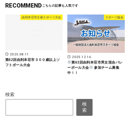
RECOMMEND
由利本荘市主催スポーツ大会
スポーツ協会
2025.08.11
2025.12.16
第62回由利本荘市３００歳以上ソ
第63回由利本荘市男女混合バレ
フトボール大会
ーボール大会
参加チーム募集
中！！
検索
検
索